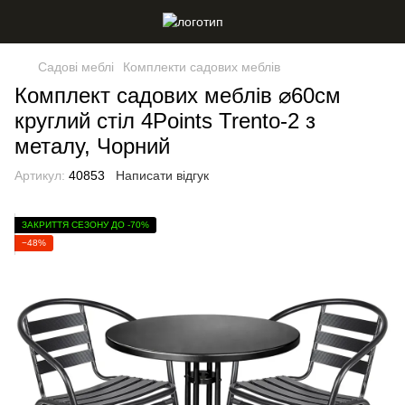
Садові меблі
Комплекти садових меблів
Комплект садових меблів ⌀60см
круглий стіл 4Points Trento-2 з
металу, Чорний
Артикул:
40853
Написати відгук
ЗАКРИТТЯ СЕЗОНУ ДО -70%
−48%