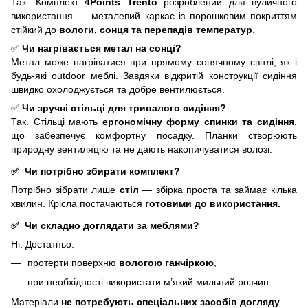
Так. Комплект
4Points Trento
розроблений для вуличного
використання — металевий каркас із порошковим покриттям
стійкий до
вологи, сонця та перепадів температур
.
✅
Чи нагрівається метал на сонці?
Метал може нагріватися при прямому сонячному світлі, як і
будь-які outdoor меблі. Завдяки відкритій конструкції сидіння
швидко охолоджується та добре вентилюється.
✅
Чи зручні стільці для тривалого сидіння?
Так. Стільці мають
ергономічну форму спинки та сидіння
,
що забезпечує комфортну посадку. Планки створюють
природну вентиляцію та не дають накопичуватися волозі.
✅ Чи потрібно збирати комплект?
Потрібно зібрати лише
стіл
— збірка проста та займає кілька
хвилин. Крісла постачаються
готовими до використання.
✅ Чи складно доглядати за меблями?
Ні. Достатньо:
протерти поверхню
вологою ганчіркою
,
при необхідності використати м’який мильний розчин.
Матеріали
не потребують спеціальних засобів догляду
.