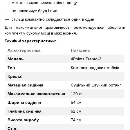
метал швидко висихає після дощу
не накопичує бруд і пил
стільці компактно складаються один в один
Для максимальної довговічності рекомендується зберігати
комплект у сухому місці в міжсезоння.
Технічні характеристики:
Характеристика
Показник
Модель
4Points Trento-2
Тип
Комплект садових меблів
Крісла:
Матеріал сидіння
Суцільний штучний ротанг
Максимальне навантаження
120 кг
Ширина сидіння
54 см
Глибина сидіння
62 см
Висота виробу
74 см
Стіл: