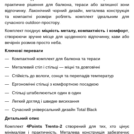
практичне рішення для балкона, тераси або затишної зони
відпочинку. Лаконічний чорний дизайн, металева конструкція
та компактні розміри роблять комплект ідеальним для
сучасного outdoor-простору.
Комплект поєднує
міцність металу, компактність і комфорт
,
створюючи зручне місце для щоденного відпочинку, кави або
вечірніх розмов просто неба.
Ключові переваги
Компактний комплект для балкона та тераси
Металевий стіл і стільці — міцні та довговічні
Стійкість до вологи, сонця та перепадів температур
Ергономічні стільці з комфортною посадкою
Стільці штабелюються один в один
Легкий догляд і швидке висихання
Сучасний універсальний дизайн Total Black
Детальний опис
Комплект
4Points Trento-2
створений для тих, хто цінує
мінімалізм і практичність. Металева конструкція забезпечує