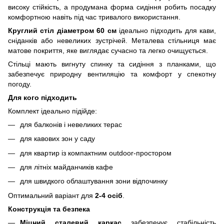
високу стійкість, а продумана форма сидіння робить посадку
комфортною навіть під час тривалого використання.
Круглий стіл діаметром 60 см
ідеально підходить для кави,
сніданків або невеликих зустрічей. Металева стільниця має
матове покриття, яке виглядає сучасно та легко очищується.
Стільці мають вигнуту спинку та сидіння з планками, що
забезпечує природну вентиляцію та комфорт у спекотну
погоду.
Для кого підходить
Комплект ідеально підійде:
для балконів і невеликих терас
для кавових зон у саду
для квартир із компактним outdoor-простором
для літніх майданчиків кафе
для швидкого облаштування зони відпочинку
Оптимальний варіант для
2-4 осіб
.
Конструкція та безпека
Міцний сталевий каркас
забезпечує стабільність