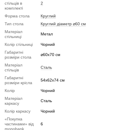
стільців в
2
комплекті
Форма стола
Круглий
Тип стола
Круглий діаметр ⌀60 см
Матеріал
Метал
стільниці
Колір стільниці
Чорний
Габаритні
⌀60x70 см
розміри стола
Матеріал
Сталь
стільців
Габаритні
54х62х74 см
розміри крісла
Колір
Чорний
Матеріал
Сталь
каркасу
Колір каркасу
Чорний
«Покупка
частинами» від
6
monobank