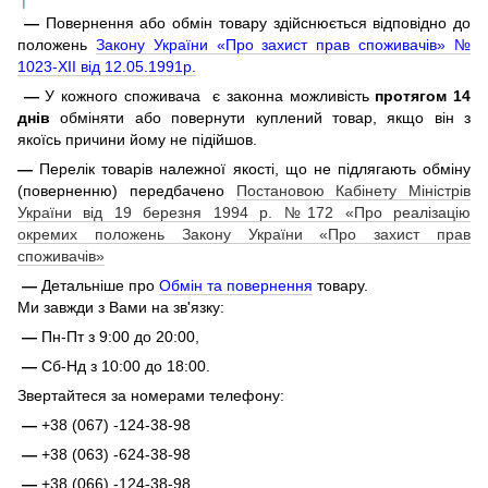
—
Повернення або обмін товару здійснюється відповідно до
положень
Закону України «Про захист прав споживачів» №
1023-XII від 12.05.1991р.
—
У кожного споживача є законна можливість
протягом 14
днів
обміняти або повернути куплений товар, якщо він з
якоїсь причини йому не підійшов.
—
Перелік товарів належної якості, що не підлягають обміну
(поверненню) передбачено
Постановою Кабінету Міністрів
України від 19 березня 1994 р. №172 «Про реалізацію
окремих положень Закону України «Про захист прав
споживачів»
—
Детальніше про
Обмін та повернення
товару.
Ми завжди з Вами на зв'язку:
—
Пн-Пт з 9:00 до 20:00,
—
Сб-Нд з 10:00 до 18:00.
Звертайтеся за номерами телефону:
—
+38 (067) -124-38-98
—
+38 (063) -624-38-98
—
+38 (066) -124-38-98