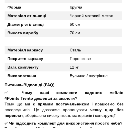
Форма
Кругла
Матеріал стільниці
Чорний матовий метал
Діаметр стільниці
60 см
Висота виробу
70 см
Матеріал каркасу
Сталь
Покриття каркасу
Порошкове
Вага комплекту
12 кг
Використання
Вуличне / внутрішнє
Питання–Відповіді (FAQ)
✅
Чому ваші комплекти садових меблів
4Points
Trento
дешевші за аналоги?
Тому що
ми є прямим постачальником
і працюємо без
посередників. Це дозволяє пропонувати
чесну ціну без
переплат
, зберігаючи високу якість матеріалів і конструкції.
✅
Чи підходить комплект для використання просто неба?