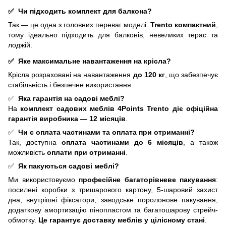
✅ Чи підходить комплект для балкона?
Так — це одна з головних переваг моделі.
Trento
компактний
,
тому ідеально підходить для балконів, невеликих терас та
лоджій.
✅ Яке максимальне навантаження на крісла?
Крісла розраховані на навантаження
до 120 кг
, що забезпечує
стабільність і безпечне використання.
✅
Яка гарантія на садові меблі?
На
комплект садових меблів 4Points Trento
діє офіційна
гарантія виробника — 12 місяців
.
✅
Чи є оплата частинами та оплата при отриманні?
Так, доступна
оплата частинами до 6 місяців
, а також
можливість
оплати при отриманні
.
✅
Як пакуються садові меблі?
Ми використовуємо
професійне багаторівневе пакування
:
посилені коробки з тришарового картону, 5-шаровий захист
дна, внутрішні фіксатори, заводське поролонове пакування,
додаткову амортизацію пінопластом та багатошарову стрейч-
обмотку.
Це гарантує доставку меблів у цілісному стані
.