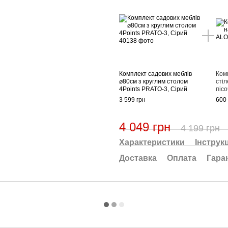
Комплект садових меблів
Ком
⌀80см з круглим столом
сті
4Points PRATO-3, Сірий
піс
3 599 грн
600 
4 049 грн
4 199 грн
Характеристики
Інструкц
Доставка
Оплата
Гара