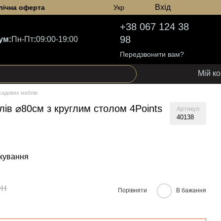
Вхід
лічна оферта
Укр
+38 067 124 38
98
ум:
Пн-Пт
:
09:00-19:00
Передзвонити вам?
Мій к
садових меблів
ів ⌀80см з круглим столом 4Points
Артикул
40138
кування
рн
Порівняти
В бажання