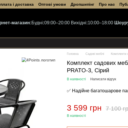
плата і доставка
Оптові умови
Дропшипінг
Про нас
Пуб
ернет-магазин:
Будні
:
09:00–20:00
Вихідні
:
10:00–18:00
Шоур
Головна
Садові меблі
Комплекти 
Комплект садових мебл
PRATO-3, Сірий
В наявності
Написати відгук
✅ Надійне багатошарове па
3 599 грн
7 100 г
В наявності