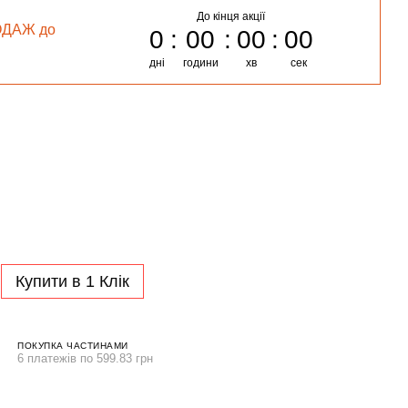
До кінця акції
ОДАЖ до
0
00
00
00
дні
години
хв
сек
Купити в 1 Клік
ПОКУПКА ЧАСТИНАМИ
6 платежів по 599.83 грн