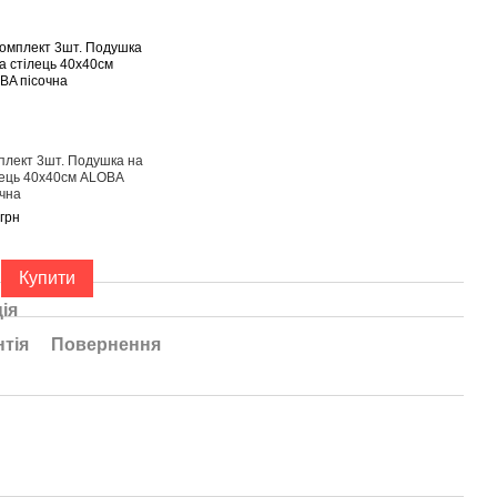
плект 3шт. Подушка на
лець 40х40см ALOBA
очна
грн
Купити
ія
нтія
Повернення