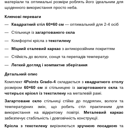
матеріали та оптимальні розміри роблять його ідеальним для
щоденного використання просто неба.
Ключові переваги
Квадратний стіл 60×60 см
— оптимальний для 2-4 осіб
Стільниця із
загартованого скла
Комфортні крісла з
текстилену
Міцний сталевий каркас
з антикорозійним покриттям
Стійкість до вологи, сонця та перепадів температур
Легкий догляд і компактне зберігання
Детальний опис
Комплект
4Points Grado-4
складається з
квадратного столу
розміром
60×60 см
зі стільницею із
загартованого скла
та
чотирьох крісел
із текстилену
на металевій рамі.
Загартоване скло
стільниці стійке до подряпин, вологи та
температурних змін, що робить стіл практичним для
використання на відкритому повітрі.
Металевий каркас
забезпечує стабільність і довговічність конструкції.
Крісла з текстилену
вирізняються
зручною посадкою
та