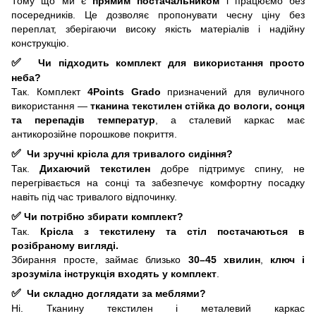
Тому що ми є
прямим постачальником
і працюємо без
посередників. Це дозволяє пропонувати чесну ціну без
переплат, зберігаючи високу якість матеріалів і надійну
конструкцію.
✅
Чи підходить комплект для використання просто
неба?
Так. Комплект
4Points
Grado
призначений для вуличного
використання —
тканина текстилен стійка до вологи, сонця
та перепадів температур
, а сталевий каркас має
антикорозійне порошкове покриття.
✅
Чи зручні крісла для тривалого сидіння?
Так.
Дихаючий текстилен
добре підтримує спину, не
перегрівається на сонці та забезпечує комфортну посадку
навіть під час тривалого відпочинку.
✅
Чи потрібно збирати комплект?
Так.
Крісла з текстилену та стіл постачаються в
розібраному вигляді.
Збирання просте, займає близько
30–45 хвилин
,
ключ і
зрозуміла інструкція входять у комплект
.
✅
Чи складно доглядати за меблями?
Ні. Тканину текстилен і металевий каркас