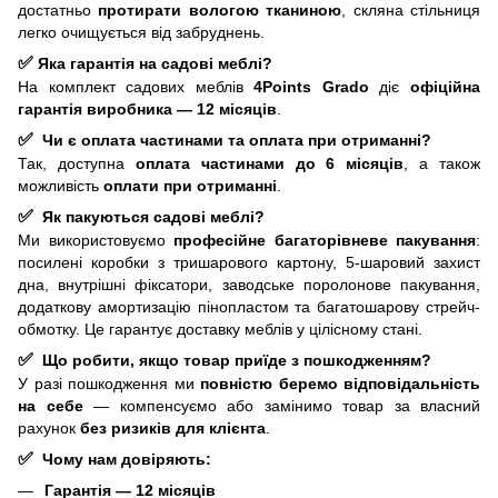
достатньо
протирати вологою тканиною
, скляна стільниця
легко очищується від забруднень.
✅
Яка гарантія на садові меблі?
На комплект садових меблів
4Points
Grado
діє
офіційна
гарантія виробника — 12 місяців
.
✅
Чи є оплата частинами та оплата при отриманні?
Так, доступна
оплата частинами до 6 місяців
, а також
можливість
оплати при отриманні
.
✅
Як пакуються садові меблі?
Ми використовуємо
професійне багаторівневе пакування
:
посилені коробки з тришарового картону, 5-шаровий захист
дна, внутрішні фіксатори, заводське поролонове пакування,
додаткову амортизацію пінопластом та багатошарову стрейч-
обмотку. Це гарантує доставку меблів у цілісному стані.
✅
Що робити, якщо товар приїде з пошкодженням?
У разі пошкодження ми
повністю беремо відповідальність
на себе
— компенсуємо або замінимо товар за власний
рахунок
без ризиків для клієнта
.
✅
Чому нам довіряють:
Гарантія — 12 місяців