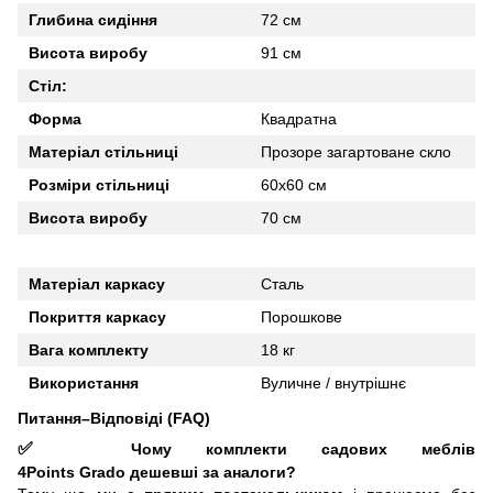
Глибина сидіння
72 см
Висота виробу
91 см
Стіл:
Форма
Квадратна
Матеріал стільниці
Прозоре загартоване скло
Розміри стільниці
60х60 см
Висота виробу
70 см
Матеріал каркасу
Сталь
Покриття каркасу
Порошкове
Вага комплекту
18 кг
Використання
Вуличне / внутрішнє
Питання–Відповіді (FAQ)
✅
Чому комплекти садових меблів
4Points
Grado
дешевші за аналоги?