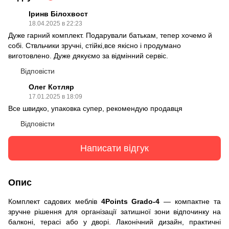
Іринв Білохвост
18.04.2025 в 22:23
Дуже гарний комплект. Подарували батькам, тепер хочемо й
собі. Ствльчики зручні, стійкі,все якісно і продумано
виготовлено. Дуже дякуємо за відмінний сервіс.
Відповісти
Олег Котляр
17.01.2025 в 18:09
Все швидко, упаковка супер, рекомендую продавця
Відповісти
Написати відгук
Опис
Комплект садових меблів
4Points Grado-4
— компактне та
зручне рішення для організації затишної зони відпочинку на
балконі, терасі або у дворі. Лаконічний дизайн, практичні