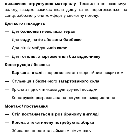
дихаючою структурою матеріалу
. Текстилен не накопичує
вологу, швидко висихає після дощу та не перегрівається на
сонці, забезпечуючи комфорт у спекотну погоду.
Для кого підходить
Для
балконів
і невеликих
терас
Для
саду
,
патіо
або
зони барбекю
Для літніх майданчиків
кафе
Для
готелів
,
апартаментів
і
баз відпочинку
Конструкція / безпека
Каркас зі сталі
з порошковим антикорозійним покриттям
Стільниця з безпечного
загартованого скла
Крісла з підлокітниками для зручної посадки
Конструкція розрахована на регулярне використання
Монтаж / постачання
Стіл постачається в розібраному вигляді
Крісла з текстилену потребують збірки
Збирання просте та займає мінімум часу