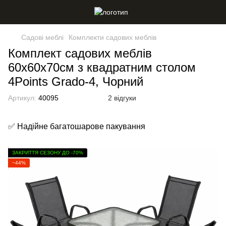
Садові меблі
Комплекти садових меблів
Комплект садових меблів
60х60х70см з квадратним столом
4Points Grado-4, Чорний
Артикул:
40095
2 відгуки
✅ Надійне багатошарове пакування
ЗАКРИТТЯ СЕЗОНУ ДО -70%
−44%