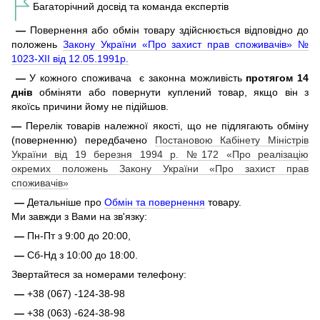
Багаторічний досвід та команда експертів
—
Повернення або обмін товару здійснюється відповідно до
положень
Закону України «Про захист прав споживачів» №
1023-XII від 12.05.1991р.
—
У кожного споживача є законна можливість
протягом 14
днів
обміняти або повернути куплений товар, якщо він з
якоїсь причини йому не підійшов.
—
Перелік товарів належної якості, що не підлягають обміну
(поверненню) передбачено
Постановою Кабінету Міністрів
України від 19 березня 1994 р. №172 «Про реалізацію
окремих положень Закону України «Про захист прав
споживачів»
—
Детальніше про
Обмін та повернення
товару.
Ми завжди з Вами на зв'язку:
—
Пн-Пт з 9:00 до 20:00,
—
Сб-Нд з 10:00 до 18:00.
Звертайтеся за номерами телефону:
—
+38 (067) -124-38-98
—
+38 (063) -624-38-98