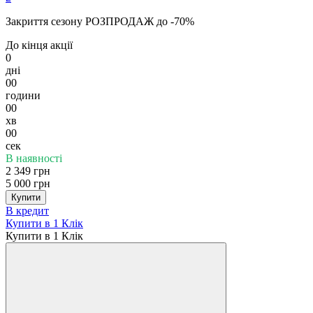
Закриття сезону РОЗПРОДАЖ до -70%
До кінця акції
0
дні
00
години
00
хв
00
сек
В наявності
2 349 грн
5 000 грн
Купити
В кредит
Купити в 1 Клік
Купити в 1 Клік