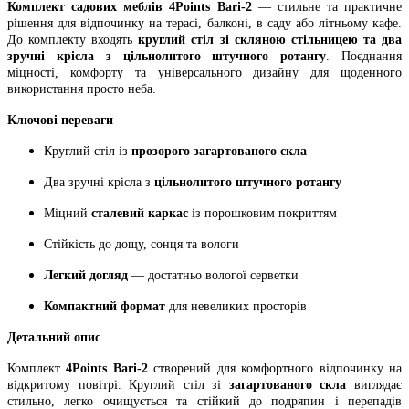
Комплект садових меблів 4Points Bari-2
— стильне та практичне
рішення для відпочинку на терасі, балконі, в саду або літньому кафе.
До комплекту входять
круглий стіл зі скляною стільницею та два
зручні крісла з
цільнолитого
штучного ротангу
. Поєднання
міцності, комфорту та універсального дизайну для щоденного
використання просто неба.
Ключові переваги
Круглий стіл із
прозорого загартованого скла
Два зручні крісла з
цільнолитого штучного ротангу
Міцний
сталевий каркас
із порошковим покриттям
Стійкість до дощу, сонця та вологи
Легкий догляд
— достатньо вологої серветки
Компактний формат
для невеликих просторів
Детальний опис
Комплект
4Points Bari-2
створений для комфортного відпочинку на
відкритому повітрі. Круглий стіл зі
загартованого скла
виглядає
стильно, легко очищується та стійкий до подряпин і перепадів