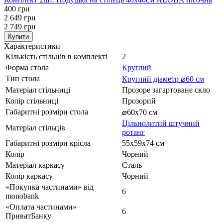
400 грн
2 649 грн
2 749 грн
Купити
Характеристики
Кількість стільців в комплекті
2
Форма стола
Круглий
Тип стола
Круглий діаметр ⌀60 см
Матеріал стільниці
Прозоре загартоване скло
Колір стільниці
Прозорий
Габаритні розміри стола
⌀60x70 см
Цільнолитий штучний
Матеріал стільців
ротанг
Габаритні розміри крісла
55х59x74 см
Колір
Чорний
Матеріал каркасу
Сталь
Колір каркасу
Чорний
«Покупка частинами» від
6
monobank
«Оплата частинами»
6
ПриватБанку