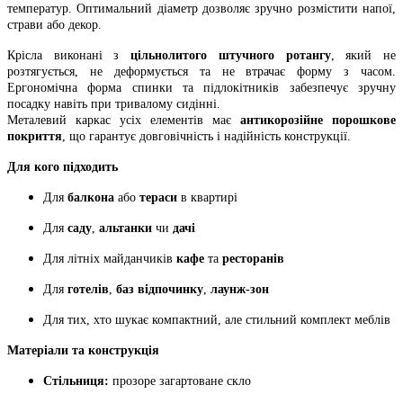
температур. Оптимальний діаметр дозволяє зручно розмістити напої,
страви або декор.
Крісла виконані з
цільнолитого штучного ротангу
, який не
розтягується, не деформується та не втрачає форму з часом.
Ергономічна форма спинки та підлокітників забезпечує зручну
посадку навіть при тривалому сидінні.
Металевий каркас усіх елементів має
антикорозійне порошкове
покриття
, що гарантує довговічність і надійність конструкції.
Для кого підходить
Для
балкона
або
тераси
в квартирі
Для
саду
,
альтанки
чи
дачі
Для літніх майданчиків
кафе
та
ресторанів
Для
готелів
,
баз відпочинку
,
лаунж-зон
Для тих, хто шукає компактний, але стильний комплект меблів
Матеріали та конструкція
Стільниця:
прозоре загартоване скло