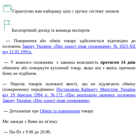
Гарантуємо вам найкращу ціну і зручну систему знижок
Багаторічний досвід та команда експертів
—
Повернення або обмін товару здійснюється відповідно до
положень
Закону України «Про захист прав споживачів» № 1023-XII
від 12.05.1991р.
—
У кожного споживача є законна можливість
протягом 14 днів
обміняти або повернути куплений товар, якщо він з якоїсь причини
йому не підійшов.
—
Перелік товарів належної якості, що не підлягають обміну
(поверненню) передбачено
Постановою Кабінету Міністрів України
від 19 березня 1994 р. №172 «Про реалізацію окремих положень
Закону України «Про захист прав споживачів»
—
Детальніше про
Обмін та повернення
товару.
Ми завжди з Вами на зв'язку:
—
Пн-Пт з 9:00 до 20:00,