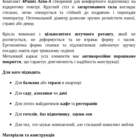
Комплект
4Points Arno-4
створений для комфортного відпочинку на
відкритому повітрі. Круглий стіл зі
загартованого скла
виглядає
стильно, легко очищується та стійкий до подряпин і перепадів
температур. Оптимальний діаметр дозволяє зручно розмістити напої,
страви або декор.
Крісла виконані з
цільнолитого штучного ротангу
, який не
розтягується, не деформується та не втрачає форму з часом.
Ергономічна форма спинки та підлокітників забезпечує зручну
посадку навіть при тривалому сидінні.
Металевий каркас усіх елементів має
антикорозійне порошкове
покриття
, що гарантує довговічність і надійність конструкції.
Для кого підходить
Для
балкона
або
тераси
в квартирі
Для
саду
,
альтанки
чи
дачі
Для літніх майданчиків
кафе
та
ресторанів
Для
готелів
,
баз відпочинку
,
лаунж-зон
Для тих, хто шукає компактний, але стильний комплект меблів
Матеріали та конструкція