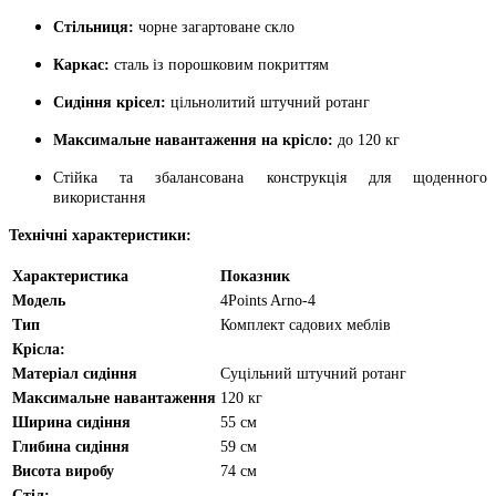
Стільниця:
чорне загартоване скло
Каркас:
сталь із порошковим покриттям
Сидіння крісел:
цільнолитий штучний ротанг
Максимальне навантаження на крісло:
до 120 кг
Стійка та збалансована конструкція для щоденного
використання
Технічні характеристики:
Характеристика
Показник
Модель
4Points Arno-4
Тип
Комплект садових меблів
Крісла:
Матеріал сидіння
Суцільний штучний ротанг
Максимальне навантаження
120 кг
Ширина сидіння
55 см
Глибина сидіння
59 см
Висота виробу
74 см
Стіл: