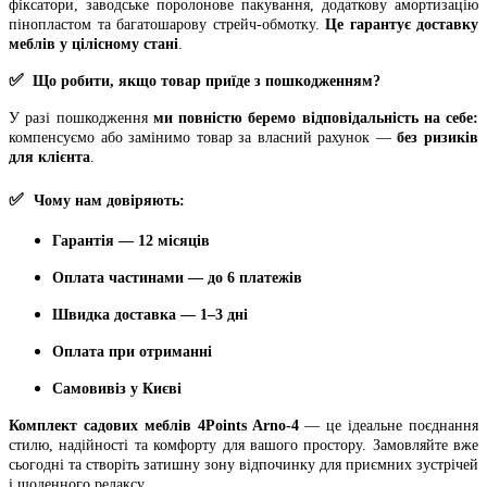
фіксатори, заводське поролонове пакування, додаткову амортизацію
пінопластом та багатошарову стрейч-обмотку.
Це гарантує доставку
меблів у цілісному стані
.
✅
Що робити, якщо товар приїде з пошкодженням?
У разі пошкодження
ми повністю беремо відповідальність на себе:
компенсуємо або замінимо товар за власний рахунок —
без ризиків
для клієнта
.
✅
Чому нам довіряють:
Гарантія — 12 місяців
Оплата частинами — до 6 платежів
Швидка доставка — 1–3 дні
Оплата при отриманні
Самовивіз у Києві
Комплект садових меблів 4Points Arno-4
— це ідеальне поєднання
стилю, надійності та комфорту для вашого простору. Замовляйте вже
сьогодні та створіть затишну зону відпочинку для приємних зустрічей
і щоденного релаксу.