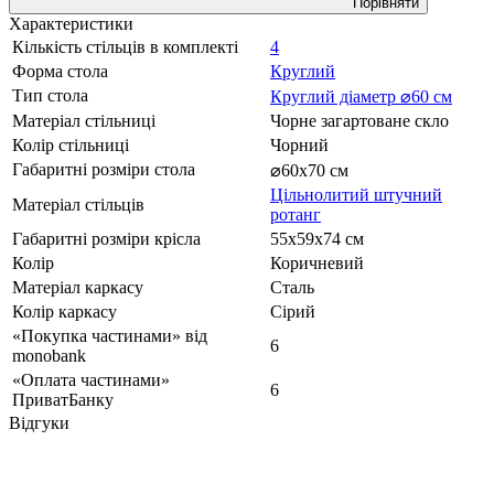
Порівняти
Характеристики
Кількість стільців в комплекті
4
Форма стола
Круглий
Тип стола
Круглий діаметр ⌀60 см
Матеріал стільниці
Чорне загартоване скло
Колір стільниці
Чорний
Габаритні розміри стола
⌀60x70 см
Цільнолитий штучний
Матеріал стільців
ротанг
Габаритні розміри крісла
55х59x74 см
Колір
Коричневий
Матеріал каркасу
Сталь
Колір каркасу
Сірий
«Покупка частинами» від
6
monobank
«Оплата частинами»
6
ПриватБанку
Відгуки