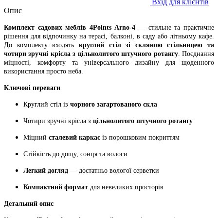
Вхід для клієнтів
Опис
Комплект садових меблів 4Points Arno-4
— стильне та практичне
рішення для відпочинку на терасі, балконі, в саду або літньому кафе.
До комплекту входять
круглий стіл зі скляною стільницею та
чотири зручні крісла з
цільнолитого
штучного ротангу
. Поєднання
міцності, комфорту та універсального дизайну для щоденного
використання просто неба.
Ключові переваги
Круглий стіл із
чорного загартованого скла
Чотири зручні крісла з
цільнолитого штучного ротангу
Міцний
сталевий каркас
із порошковим покриттям
Стійкість до дощу, сонця та вологи
Легкий догляд
— достатньо вологої серветки
Компактний формат
для невеликих просторів
Детальний опис