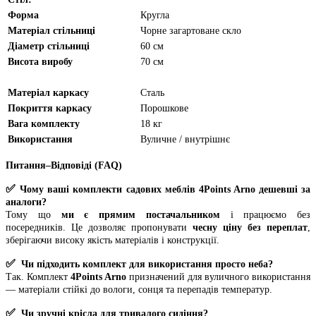
Форма
Кругла
Матеріал стільниці
Чорне загартоване скло
Діаметр стільниці
60 см
Висота виробу
70 см
Матеріал каркасу
Сталь
Покриття каркасу
Порошкове
Вага комплекту
18 кг
Використання
Вуличне / внутрішнє
Питання–Відповіді (FAQ)
✅
Чому ваші комплекти садових меблів 4Points
Arno
дешевші за
аналоги?
Тому що
ми є прямим постачальником
і працюємо без
посередників. Це дозволяє пропонувати
чесну ціну без переплат
,
зберігаючи високу якість матеріалів і конструкції.
✅
Чи підходить комплект для використання просто неба?
Так. Комплект
4Points Arno
призначений для вуличного використання
— матеріали стійкі до вологи, сонця та перепадів температур.
✅
Чи зручні крісла для тривалого сидіння?