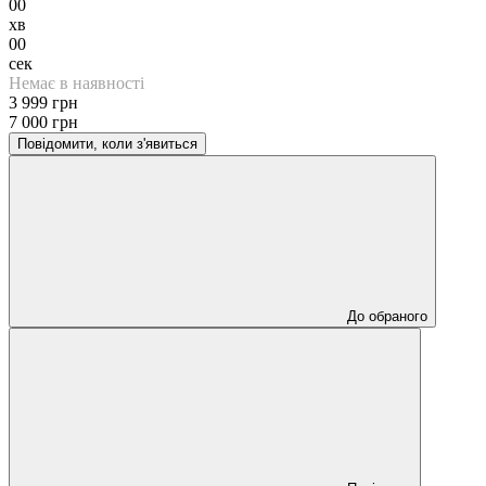
00
хв
00
сек
Немає в наявності
3 999 грн
7 000 грн
Повідомити, коли з'явиться
До обраного