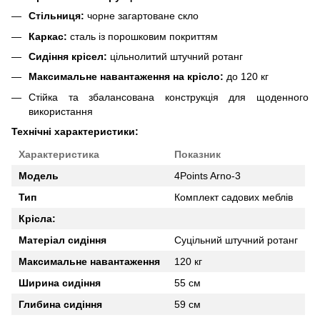
Стільниця:
чорне загартоване скло
Каркас:
сталь із порошковим покриттям
Сидіння крісел:
цільнолитий штучний ротанг
Максимальне навантаження на крісло:
до 120 кг
Стійка та збалансована конструкція для щоденного
використання
Технічні характеристики:
Характеристика
Показник
Модель
4Points Arno-3
Тип
Комплект садових меблів
Крісла:
Матеріал сидіння
Суцільний штучний ротанг
Максимальне навантаження
120 кг
Ширина сидіння
55 см
Глибина сидіння
59 см