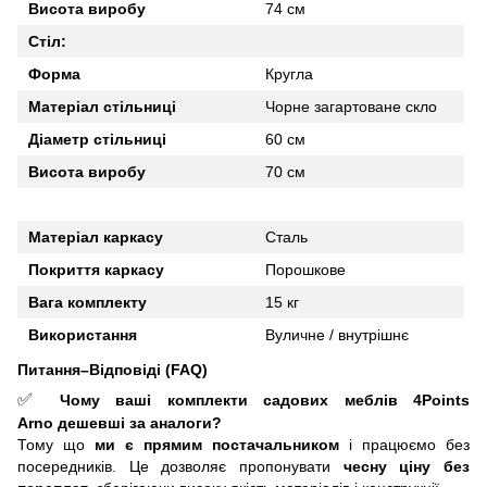
Висота виробу
74 см
Стіл:
Форма
Кругла
Матеріал стільниці
Чорне загартоване скло
Діаметр стільниці
60 см
Висота виробу
70 см
Матеріал каркасу
Сталь
Покриття каркасу
Порошкове
Вага комплекту
15 кг
Використання
Вуличне / внутрішнє
Питання–Відповіді (FAQ)
✅
Чому ваші комплекти садових меблів 4Points
Arno
дешевші за аналоги?
Тому що
ми є прямим постачальником
і працюємо без
посередників. Це дозволяє пропонувати
чесну ціну без