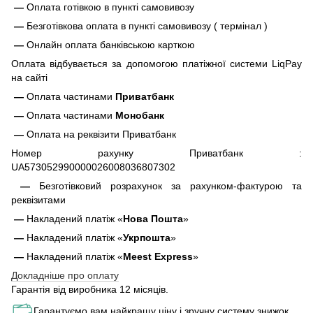
—
Оплата готівкою в пункті самовивозу
—
Безготівкова оплата в пункті самовивозу ( термінал )
—
Онлайн оплата банківською карткою
Оплата відбувається за допомогою платіжної системи LiqPay
на сайті
—
Оплата частинами
Приватбанк
—
Оплата частинами
Монобанк
—
Оплата на реквізити Приватбанк
Номер рахунку Приватбанк :
UA573052990000026008036807302
—
Безготівковий розрахунок за рахунком-фактурою та
реквізитами
—
Накладений платіж «
Нова Пошта
»
—
Накладений платіж «
Укрпошта
»
—
Накладений платіж «
Meest Express
»
Докладніше про оплату
Гарантія від виробника 12 місяців.
Гарантуємо вам найкращу ціну і зручну систему знижок