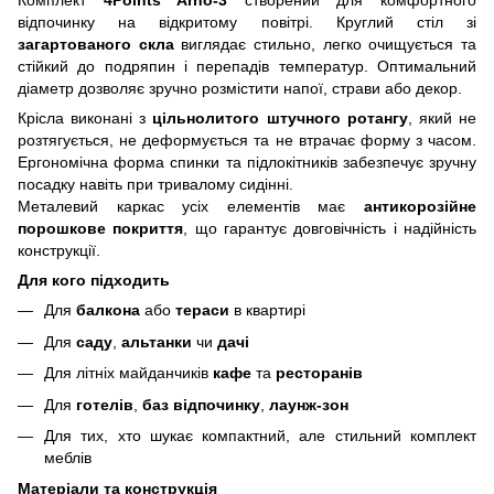
Комплект
4Points Arno-3
створений для комфортного
відпочинку на відкритому повітрі. Круглий стіл зі
загартованого скла
виглядає стильно, легко очищується та
стійкий до подряпин і перепадів температур. Оптимальний
діаметр дозволяє зручно розмістити напої, страви або декор.
Крісла виконані з
цільнолитого штучного ротангу
, який не
розтягується, не деформується та не втрачає форму з часом.
Ергономічна форма спинки та підлокітників забезпечує зручну
посадку навіть при тривалому сидінні.
Металевий каркас усіх елементів має
антикорозійне
порошкове покриття
, що гарантує довговічність і надійність
конструкції.
Для кого підходить
Для
балкона
або
тераси
в квартирі
Для
саду
,
альтанки
чи
дачі
Для літніх майданчиків
кафе
та
ресторанів
Для
готелів
,
баз відпочинку
,
лаунж-зон
Для тих, хто шукає компактний, але стильний комплект
меблів
Матеріали та конструкція