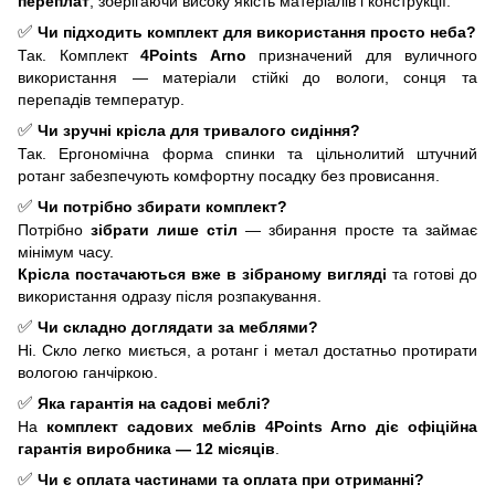
переплат
, зберігаючи високу якість матеріалів і конструкції.
✅
Чи підходить комплект для використання просто неба?
Так. Комплект
4Points Arno
призначений для вуличного
використання — матеріали стійкі до вологи, сонця та
перепадів температур.
✅
Чи зручні крісла для тривалого сидіння?
Так. Ергономічна форма спинки та цільнолитий штучний
ротанг забезпечують комфортну посадку без провисання.
✅
Чи потрібно збирати комплект?
Потрібно
зібрати лише стіл
— збирання просте та займає
мінімум часу.
Крісла постачаються вже в зібраному вигляді
та готові до
використання одразу після розпакування.
✅
Чи складно доглядати за меблями?
Ні. Скло легко миється, а ротанг і метал достатньо протирати
вологою ганчіркою.
✅
Яка гарантія на садові меблі?
На
комплект садових меблів 4Points Arno
діє офіційна
гарантія виробника — 12 місяців
.
✅
Чи є оплата частинами та оплата при отриманні?