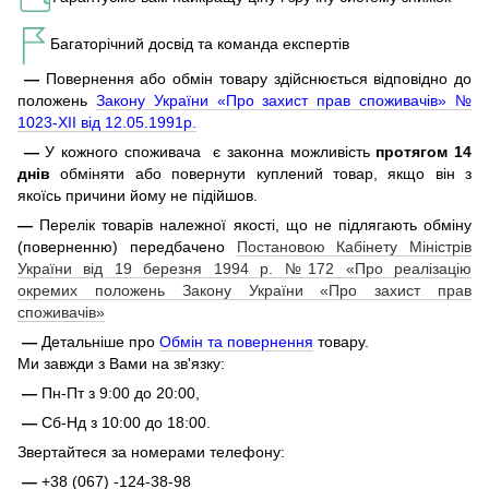
Багаторічний досвід та команда експертів
—
Повернення або обмін товару здійснюється відповідно до
положень
Закону України «Про захист прав споживачів» №
1023-XII від 12.05.1991р.
—
У кожного споживача є законна можливість
протягом 14
днів
обміняти або повернути куплений товар, якщо він з
якоїсь причини йому не підійшов.
—
Перелік товарів належної якості, що не підлягають обміну
(поверненню) передбачено
Постановою Кабінету Міністрів
України від 19 березня 1994 р. №172 «Про реалізацію
окремих положень Закону України «Про захист прав
споживачів»
—
Детальніше про
Обмін та повернення
товару.
Ми завжди з Вами на зв'язку:
—
Пн-Пт з 9:00 до 20:00,
—
Сб-Нд з 10:00 до 18:00.
Звертайтеся за номерами телефону:
—
+38 (067) -124-38-98