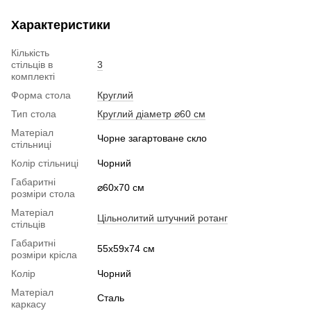
Характеристики
Кількість
стільців в
3
комплекті
Форма стола
Круглий
Тип стола
Круглий діаметр ⌀60 см
Матеріал
Чорне загартоване скло
стільниці
Колір стільниці
Чорний
Габаритні
⌀60x70 см
розміри стола
Матеріал
Цільнолитий штучний ротанг
стільців
Габаритні
55х59x74 см
розміри крісла
Колір
Чорний
Матеріал
Сталь
каркасу