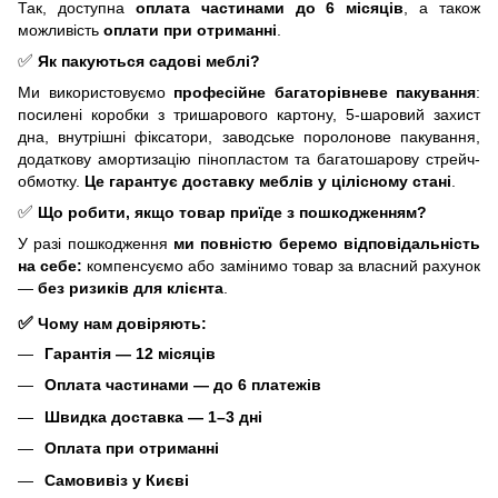
Так, доступна
оплата частинами до 6 місяців
, а також
можливість
оплати при отриманні
.
✅
Як пакуються садові меблі?
Ми використовуємо
професійне багаторівневе пакування
:
посилені коробки з тришарового картону, 5-шаровий захист
дна, внутрішні фіксатори, заводське поролонове пакування,
додаткову амортизацію пінопластом та багатошарову стрейч-
обмотку.
Це гарантує доставку меблів у цілісному стані
.
✅
Що робити, якщо товар приїде з пошкодженням?
У разі пошкодження
ми повністю беремо відповідальність
на себе:
компенсуємо або замінимо товар за власний рахунок
—
без ризиків для клієнта
.
✅
Чому нам довіряють:
Гарантія — 12 місяців
Оплата частинами — до 6 платежів
Швидка доставка — 1–3 дні
Оплата при отриманні
Самовивіз у Києві