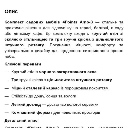
Опис
Комплект садових меблів 4Points Arno-3
— стильне та
практичне рішення для відпочинку на терасі, балконі, в саду
або літньому кафе. До комплекту входять
круглий стіл зі
скляною стільницею та три зручні крісла з
цільнолитого
штучного ротангу
. Поєднання міцності, комфорту та
універсального дизайну для щоденного використання просто
неба.
Ключові переваги
Круглий стіл із
чорного загартованого скла
Три зручні крісла з
цільнолитого штучного ротангу
Міцний
сталевий каркас
із порошковим покриттям
Стійкість до дощу, сонця та вологи
Легкий догляд
— достатньо вологої серветки
Компактний формат
для невеликих просторів
Детальний опис